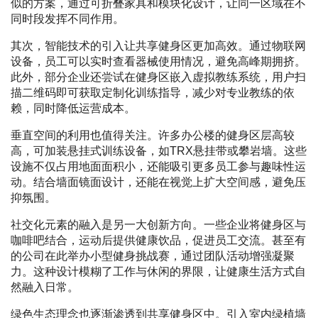
似的方案，通过可折叠家具和模块化设计，让同一区域在不
同时段发挥不同作用。
其次，智能技术的引入让共享健身区更加高效。通过物联网
设备，员工可以实时查看器械使用情况，避免高峰期拥挤。
此外，部分企业还尝试在健身区嵌入虚拟教练系统，用户扫
描二维码即可获取定制化训练指导，减少对专业教练的依
赖，同时降低运营成本。
垂直空间的利用也值得关注。许多办公楼的健身区层高较
高，可加装悬挂式训练设备，如TRX悬挂带或攀岩墙。这些
设施不仅占用地面面积小，还能吸引更多员工参与趣味性运
动。结合墙面镜面设计，还能在视觉上扩大空间感，避免压
抑氛围。
社交化元素的融入是另一大创新方向。一些企业将健身区与
咖啡吧结合，运动后提供健康饮品，促进员工交流。甚至有
的公司在此举办小型健身挑战赛，通过团队活动增强凝聚
力。这种设计模糊了工作与休闲的界限，让健康生活方式自
然融入日常。
绿色生态理念也逐渐渗透到共享健身区中。引入室内绿植墙