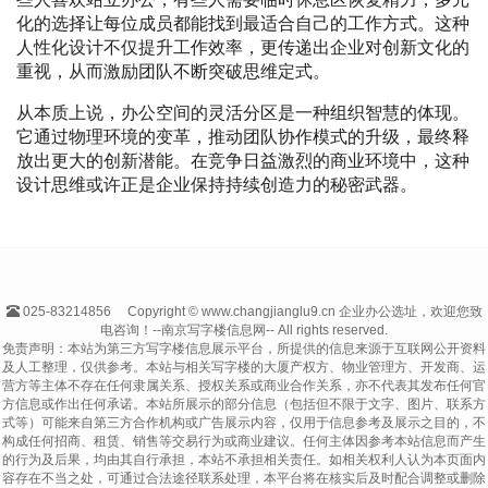
化的选择让每位成员都能找到最适合自己的工作方式。这种
人性化设计不仅提升工作效率，更传递出企业对创新文化的
重视，从而激励团队不断突破思维定式。
从本质上说，办公空间的灵活分区是一种组织智慧的体现。
它通过物理环境的变革，推动团队协作模式的升级，最终释
放出更大的创新潜能。在竞争日益激烈的商业环境中，这种
设计思维或许正是企业保持持续创造力的秘密武器。
025-83214856
Copyright © www.changjianglu9.cn 企业办公选址，欢迎您致
电咨询！--南京写字楼信息网-- All rights reserved.
免责声明：本站为第三方写字楼信息展示平台，所提供的信息来源于互联网公开资料
及人工整理，仅供参考。本站与相关写字楼的大厦产权方、物业管理方、开发商、运
营方等主体不存在任何隶属关系、授权关系或商业合作关系，亦不代表其发布任何官
方信息或作出任何承诺。本站所展示的部分信息（包括但不限于文字、图片、联系方
式等）可能来自第三方合作机构或广告展示内容，仅用于信息参考及展示之目的，不
构成任何招商、租赁、销售等交易行为或商业建议。任何主体因参考本站信息而产生
的行为及后果，均由其自行承担，本站不承担相关责任。如相关权利人认为本页面内
容存在不当之处，可通过合法途径联系处理，本平台将在核实后及时配合调整或删除