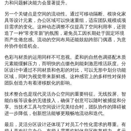
力和问题解决能力会显著提升。
另一个关键点是空间的流动性。通过可移动隔断、模块化家
具等设计元素，办公区域可以快速重组，适应团队规模或项
目需求的变化。这种动态调整不仅提高了空间利用率，还营
造了一种“常变常新”的氛围，避免员工因长期处于固定环境
而产生倦怠感。流动的空间布局还能鼓励跨部门偶遇，为意
外协作创造机会。
色彩与材质的运用同样不可忽视。柔和的自然色调搭配木质
元素能缓解压力，而明快的点缀色则能刺激思维活跃度。分
区设计中通过不同材质和色彩的对比，可以无形中划分功能
区域，同时为视觉带来新鲜感。这种感官上的多样性对保持
团队创造力有着潜移默化的影响。
技术整合也是现代灵活办公空间的重要特征。无线投屏、智
能白板等设备的无缝接入，确保了创意可以随时被捕捉和分
享。当技术工具与空间设计完美结合时，团队协作的障碍被
进一步降低，创新想法能够更顺畅地流动和迭代。
最后，灵活分区设计还体现了对员工个性化需求的尊重。有
些人喜欢站立办公，有些人需要临时休息区恢复精力，多元