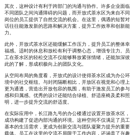
其次，这种设计有利于跨部门的沟通与协作。许多企业面临
不同团队之间沟通障碍的问题，而开放式茶水区为来自不同
岗位的员工提供了自然交流的机会。在这里，偶遇的短暂对
话往往能激发新的思路和解决方案，提升工作效率和创新能
力。
此外，开放式茶水区还能缓解工作压力，提升员工的整体幸
福感。适时的休息和放松有利于调整心态，增强专注力。员
工在茶水区的轻松交流不仅能够释放紧张情绪，还能加深彼
此的了解，形成积极向上的团队文化。
从空间布局的角度看，开放式的设计使得茶水区成为办公环
境中的社交枢纽。与封闭隔断相比，开放区在视觉和心理上
更为通透，营造出开放包容的氛围，有助于激发员工的参与
感和归属感。优秀的设计还能结合绿植、舒适座椅及柔和照
明，进一步提升交流的舒适度。
在实际应用中，长江路九号的办公楼通过设置开放茶水区，
成功构建了促进内部沟通的环境。这种空间不仅满足了员工
基本的生活需求，更成为创新交流与团队凝聚力提升的重要
载体。员工在这里的交流不局限于工作内容，还涵盖了兴趣