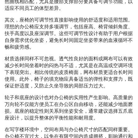
然曲线相匹配，尤其是腰部支撑部分要具备可调节功能，以
适应不同员工的体型差异。
其次，座椅的可调节性直接影响使用的舒适度和适用范围。
理想的办公椅应支持多项调节，包括座高、椅背倾斜角度、
扶手高度以及座深调节。这些可调节性设计有助于用户根据
自身需求优化坐姿，避免长时间固定坐姿带来的血液循环不
畅和疲劳感。
材质选择同样不可忽视。透气性良好的面料或网布可以有效
减少长时间坐着时的闷热与不适，尤其是在高温或空调环境
下表现突出。相比传统的皮质椅面，网布材质更适合长时间
使用。此外，椅子的填充物应具备适当的弹性和支撑力，既
保证舒适度，又防止久坐导致的局部压力过大。
轮子和底座的设计也对办公椅的实用性产生影响。高质量的
万向轮不仅能方便员工在办公区自由移动，还能减少地面磨
损。底座的稳定性则关系到坐姿安全，通常建议选择五爪底
座设计，以提升整体的平衡性能和耐用度。
在写字楼环境中，空间布局与办公椅尺寸的匹配同样重要。
办公椅不宜过大，以免在有限空间内造成拥挤，影响通行和