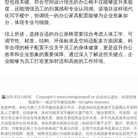
型也很关键。符合空间设计理念的办公椅不仅能够提升美观
度，还能增强员工的归属感和专业认同感。该项目这样现代
化写字楼中，协调统一的办公家具配置能够为企业形象加
分，体现专业与细致。
综上所述，选择合适的办公座椅需要综合考虑人体工学、可
调节性、材质、结构、环保标准及空间适配多方面因素。科
学合理的椅子配置不仅关乎员工的身体健康，更是提升办公
效率和企业形象的重要保障。通过深入了解这些关键点，企
业能够为员工打造更加舒适和高效的工作环境。
025-83214856
Copyright © www.changjianglu9.cn 企业办公选址，欢迎您致
电咨询！--南京写字楼信息网-- All rights reserved.
免责声明：本站为第三方写字楼信息展示平台，所提供的信息来源于互联网公开资料
及人工整理，仅供参考。本站与相关写字楼的大厦产权方、物业管理方、开发商、运
营方等主体不存在任何隶属关系、授权关系或商业合作关系，亦不代表其发布任何官
方信息或作出任何承诺。本站所展示的部分信息（包括但不限于文字、图片、联系方
式等）可能来自第三方合作机构或广告展示内容，仅用于信息参考及展示之目的，不
构成任何招商、租赁、销售等交易行为或商业建议。任何主体因参考本站信息而产生