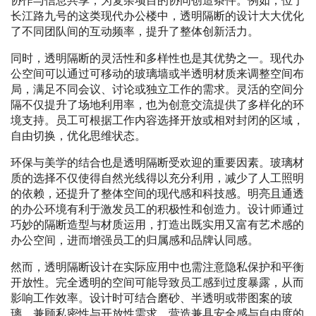
协作与信息共享，为复杂项目的协同创造条件。例如，位于
长江路九号的这类现代办公楼中，透明隔断的设计大大优化
了不同团队间的互动频率，提升了整体创新活力。
同时，透明隔断的灵活性和多样性也是其优势之一。现代办
公空间可以通过可移动的玻璃墙或半透明材质来调整空间布
局，满足不同会议、讨论或独立工作的需求。灵活的空间分
隔不仅提升了场地利用率，也为创意交流提供了多样化的环
境支持。员工可根据工作内容选择开放或相对封闭的区域，
自由切换，优化思维状态。
环保与美学的结合也是透明隔断受欢迎的重要因素。玻璃材
质的选择不仅使得自然光线得以充分利用，减少了人工照明
的依赖，还提升了整体空间的现代感和科技感。明亮且通透
的办公环境有利于激发员工的积极性和创造力。设计师通过
巧妙的隔断造型与材质运用，打造出既实用又富有艺术感的
办公空间，进而增强员工的归属感和品牌认同感。
然而，透明隔断设计在实际应用中也需注意隐私保护和平衡
开放性。完全透明的空间可能导致员工感到过度暴露，从而
影响工作效率。设计时可结合磨砂、半透明或带图案的玻
璃，兼顾私密性与开放性需求，营造兼具安全感与自由度的