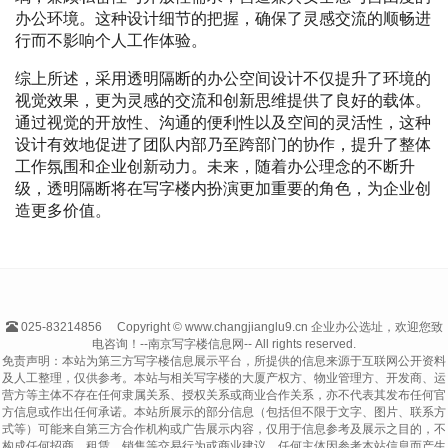
办公环境。这种设计细节的把握，确保了灵感交流的顺畅进
行而不影响个人工作体验。
综上所述，采用透明隔断的办公空间设计不仅提升了环境的
视觉效果，更为灵感的交流和创新思维提供了良好的载体。
通过视觉的开放性、沟通的便利性以及空间的灵活性，这种
设计有效地促进了团队内部乃至跨部门的协作，提升了整体
工作氛围和企业创新动力。未来，随着办公理念的不断升
级，透明隔断将在写字楼内扮演更加重要的角色，为企业创
造更多价值。
025-83214856
Copyright © www.changjianglu9.cn 企业办公选址，欢迎您致
电咨询！--南京写字楼信息网-- All rights reserved.
免责声明：本站为第三方写字楼信息展示平台，所提供的信息来源于互联网公开资料
及人工整理，仅供参考。本站与相关写字楼的大厦产权方、物业管理方、开发商、运
营方等主体不存在任何隶属关系、授权关系或商业合作关系，亦不代表其发布任何官
方信息或作出任何承诺。本站所展示的部分信息（包括但不限于文字、图片、联系方
式等）可能来自第三方合作机构或广告展示内容，仅用于信息参考及展示之目的，不
构成任何招商、租赁、销售等交易行为或商业建议。任何主体因参考本站信息而产生