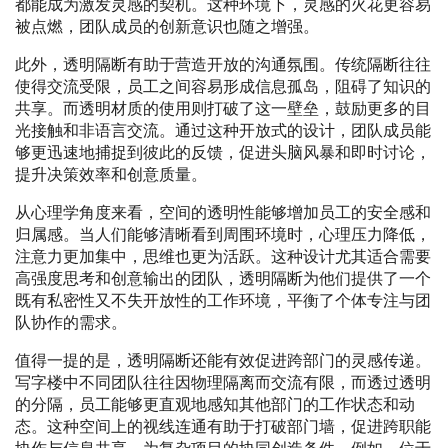
都能成为激发灵感的契机。这种环境下，灵感的火花更容易
被点燃，团队成员的创新意识也随之增强。
此外，透明隔断有助于营造开放的沟通氛围。传统隔断往往
使得交流受限，员工之间容易形成信息孤岛，阻碍了知识的
共享。而透明材质的使用则打破了这一壁垒，鼓励更多的目
光接触和非语言交流。通过这种开放式的设计，团队成员能
够更迅速地捕捉到彼此的反馈，促进头脑风暴和即时讨论，
提升决策效率和创意质量。
从心理学角度来看，空间的透明性能够增加员工的安全感和
归属感。当人们能够清晰看到周围环境时，心理压力降低，
注意力更加集中，思维也更为活跃。这种设计尤其适合需要
高强度思考和创意输出的团队，透明隔断为他们提供了一个
既有私密性又不失开放性的工作环境，平衡了个体专注与团
队协作的需求。
值得一提的是，透明隔断还能有效促进跨部门的灵感传递。
写字楼中不同团队往往因物理隔离而交流有限，而透过透明
的分隔，员工能够更直观地感知其他部门的工作状态和动
态。这种空间上的视线连通有助于打破部门墙，促进跨职能